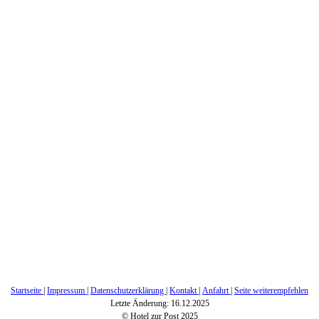
Startseite
|
Impressum
|
Datenschutzerklärung
|
Kontakt
|
Anfahrt
|
Seite weiterempfehlen
Letzte Änderung: 16.12.2025
© Hotel zur Post 2025