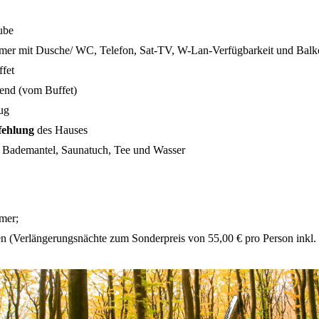
ube
mer mit Dusche/ WC, Telefon, Sat-TV, W-Lan-Verfügbarkeit und Bal
fet
nd (vom Buffet)
ug
fehlung
des Hauses
. Bademantel, Saunatuch, Tee und Wasser
mmer;
en (Verlängerungsnächte zum Sonderpreis von 55,00 € pro Person inkl.