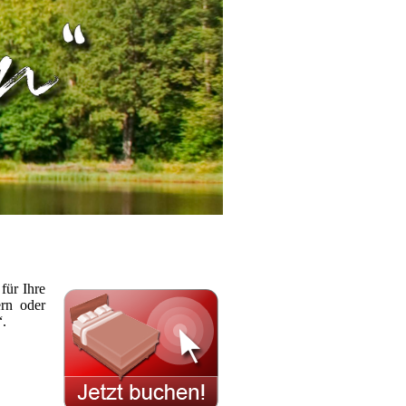
für Ihre
rn oder
“.