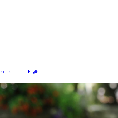
derlands –
– English –