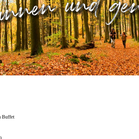
 Buffet
ü