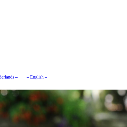
derlands –
– English –